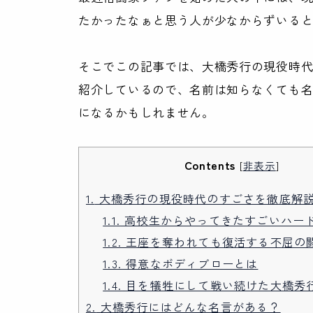
たかったなぁと思う人が少なからずいる
そこでこの記事では、大橋秀行の現役時
紹介しているので、名前は知らなくても
になるかもしれません。
Contents
[
非表示
]
1.
大橋秀行の現役時代のすごさを徹底解
1.1.
高校生からやってきたすごいハー
1.2.
王座を奪われても復活する不屈の
1.3.
得意なボディブローとは
1.4.
目を犠牲にして戦い続けた大橋秀
2.
大橋秀行にはどんな名言がある？