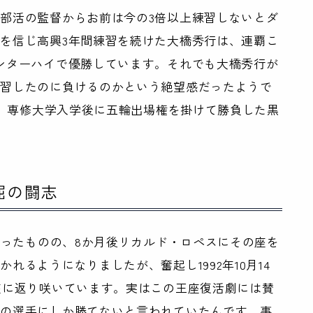
部活の監督からお前は今の3倍以上練習しないとダ
を信じ高興3年間練習を続けた大橋秀行は、連覇こ
ンターハイで優勝しています。それでも大橋秀行が
練習したのに負けるのかという絶望感だったようで
も、専修大学入学後に五輪出場権を掛けて勝負した黒
屈の闘志
なったものの、8か月後リカルド・ロペスにその座を
れるようになりましたが、奮起し1992年10月14
座に返り咲いています。実はこの王座復活劇には賛
圏の選手にしか勝てないと言われていたんです。事