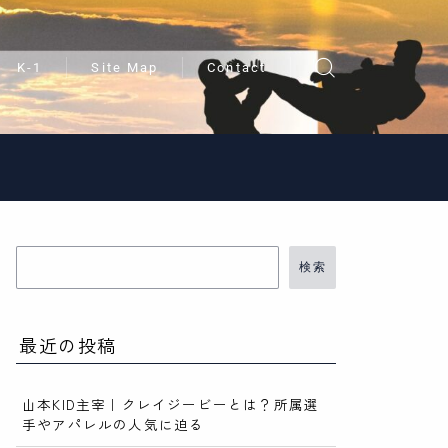
K-1
Site Map
Contact
検索
最近の投稿
山本KID主宰｜クレイジービーとは？所属選
手やアパレルの人気に迫る