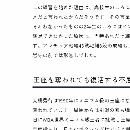
この練習を始めた理由は、高校生のころに
メだと言われたからだそうです。その言葉
そ叶わなかったものの2年生のころにはイ
満足できなかった原因は、当時あれだけ
す。アマチュア戦績45戦42勝3敗の成績
岩守の前では形無しでした。
王座を奪われても復活する不
大橋秀行は1990年にミニマム級の王座に
奪われています。周囲からは引退の噂も囁か
日にWBA世界ミニマム級王者に挑戦し王
否両論あり。日本のボクシングはアジア