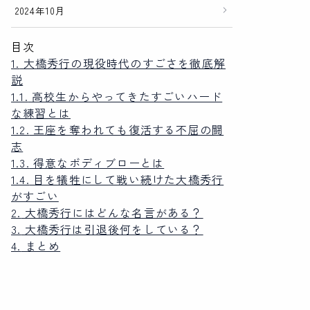
2024年10月
目次
1.
大橋秀行の現役時代のすごさを徹底解
説
1.1.
高校生からやってきたすごいハード
な練習とは
1.2.
王座を奪われても復活する不屈の闘
志
1.3.
得意なボディブローとは
1.4.
目を犠牲にして戦い続けた大橋秀行
がすごい
2.
大橋秀行にはどんな名言がある？
3.
大橋秀行は引退後何をしている？
4.
まとめ