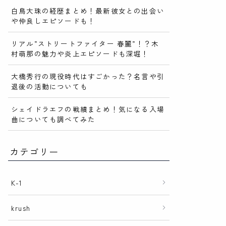
白鳥大珠の経歴まとめ！最新彼女との出会い
や仲良しエピソードも！
リアル”ストリートファイター 春麗”！？木
村萌那の魅力や炎上エピソードも深堀！
大橋秀行の現役時代はすごかった？名言や引
退後の活動についても
シェイドラエフの戦績まとめ！気になる入場
曲についても調べてみた
カテゴリー
K-1
krush