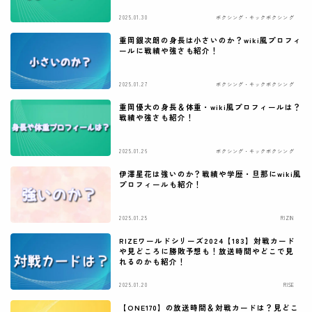
2025.01.30
ボクシング・キックボクシング
重岡銀次朗の身長は小さいのか？wiki風プロフィ
ールに戦績や強さも紹介！
2025.01.27
ボクシング・キックボクシング
重岡優大の身長＆体重・wiki風プロフィールは？
戦績や強さも紹介！
2025.01.26
ボクシング・キックボクシング
伊澤星花は強いのか？戦績や学歴・旦那にwiki風
プロフィールも紹介！
2025.01.25
RIZIN
RIZEワールドシリーズ2024【183】対戦カード
や見どころに勝敗予想も！放送時間やどこで見
れるのかも紹介！
2025.01.20
RISE
【ONE170】の放送時間＆対戦カードは？見どこ