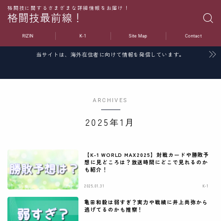
格闘技に関するさまざまな詳細情報をお届け！
格闘技最前線！
RIZIN
K-1
Site Map
Contact
当サイトは、海外在住者に向けて情報を発信しています。
ARCHIVES
2025年1月
【K-1 WORLD MAX2025】対戦カードや勝敗予
想に見どころは？放送時間にどこで見れるのか
も紹介！
2025.01.31
K-1
亀田和毅は弱すぎ？実力や戦績に井上尚弥から
逃げてるのかも推察！