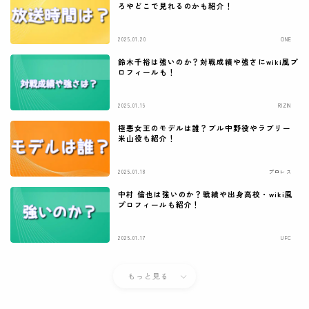
ろやどこで見れるのかも紹介！
2025.01.20
ONE
鈴木千裕は強いのか？対戦成績や強さにwiki風プ
ロフィールも！
2025.01.19
RIZIN
極悪女王のモデルは誰？ブル中野役やラブリー
米山役も紹介！
2025.01.18
プロレス
中村 倫也は強いのか？戦績や出身高校・wiki風
プロフィールも紹介！
2025.01.17
UFC
もっと見る