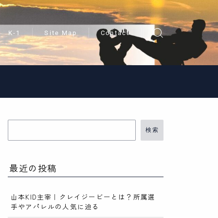
K-1
Site Map
Contact
検索
最近の投稿
山本KID主宰｜クレイジービーとは？所属選
手やアパレルの人気に迫る