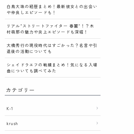
白鳥大珠の経歴まとめ！最新彼女との出会い
や仲良しエピソードも！
リアル”ストリートファイター 春麗”！？木
村萌那の魅力や炎上エピソードも深堀！
大橋秀行の現役時代はすごかった？名言や引
退後の活動についても
シェイドラエフの戦績まとめ！気になる入場
曲についても調べてみた
カテゴリー
K-1
krush