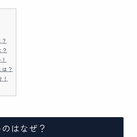
は？
は？
か！
とは？
介！
いのはなぜ？