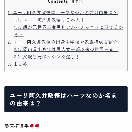
Contents
[
非表示
]
1.
ユーリ阿久井政悟はハーフなのか名前の由来は？
1.1.
ユーリ阿久井政悟は日本人！
1.2.
顔が元世界王者勇利アルバチャコフに似てるか
ら？
2.
ユーリ阿久井政悟の出身中学校や家族構成も紹介！
2.1.
岡山県出身では辰吉丈一郎以来の世界王者！
2.2.
父親も元ボクシング選手！
3.
まとめ
ユーリ阿久井政悟はハーフなのか名前
の由来は？
桑原拓選手