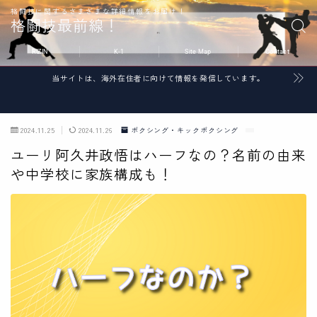
格闘技に関するさまざまな詳細情報をお届け！
格闘技最前線！
RIZIN
K-1
Site Map
Contact
当サイトは、海外在住者に向けて情報を発信しています。
2024.11.25
2024.11.26
ボクシング・キックボクシング
ユーリ阿久井政悟はハーフなの？名前の由来
や中学校に家族構成も！