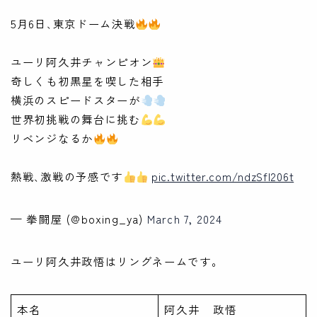
5月6日､東京ドーム決戦
ユーリ阿久井チャンピオン
奇しくも初黒星を喫した相手
横浜のスピードスターが
世界初挑戦の舞台に挑む
リベンジなるか
熱戦､激戦の予感です
pic.twitter.com/ndzSfl206t
— 拳闘屋 (@boxing_ya)
March 7, 2024
ユーリ阿久井政悟はリングネームです。
本名
阿久井 政悟