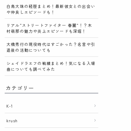
白鳥大珠の経歴まとめ！最新彼女との出会い
や仲良しエピソードも！
リアル”ストリートファイター 春麗”！？木
村萌那の魅力や炎上エピソードも深堀！
大橋秀行の現役時代はすごかった？名言や引
退後の活動についても
シェイドラエフの戦績まとめ！気になる入場
曲についても調べてみた
カテゴリー
K-1
krush