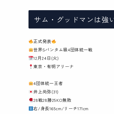
サム・グッドマンは強
正式発表
世界Sバンタム級4団体統一戦
12月24日(火)
東京・有明アリーナ
4団体統一王者
井上尚弥(31)
28戦28勝25KO無敗
右/身長165cm/リーチ171cm