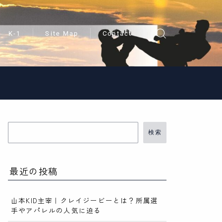
K-1
Site Map
Contact
検索
最近の投稿
山本KID主宰｜クレイジービーとは？所属選
手やアパレルの人気に迫る