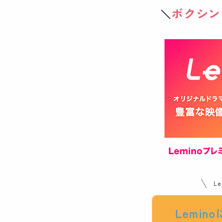
ボクシン
＼
L
Lemi