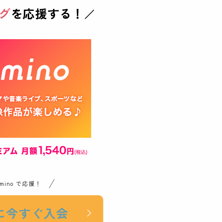
グ
を応援する！
／
emino で応援！
noに今すぐ入会