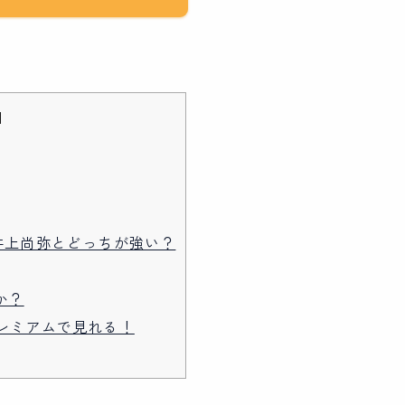
]
井上尚弥とどっちが強い？
か？
o プレミアムで見れる！