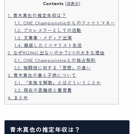
Contents
[
非表示
]
1.
青木真也の推定年収は？
1.1.
ONE Championshipからのファイトマネー
1.2.
プロレスラーとしての活動
1.3.
文筆業・メディア出演
1.4.
徹底したミニマリスト生活
2.
なぜRIZINに出ないのか？2つの大きな理由
2.1.
ONE Championshipとの独占契約
2.2.
格闘技に対する「思想」の違い
3.
青木真也の妻と子供について
3.1.
「家族を解散」とはどういうことか
3.2.
現在の距離感と養育費
4.
まとめ
青木真也の推定年収は？