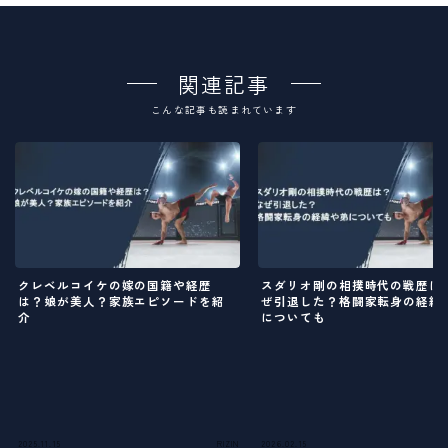
関連記事
こんな記事も読まれています
クレベルコイケの嫁の国籍や経歴
スダリオ剛の相撲時代の戦歴は
は？娘が美人？家族エピソードを紹
ぜ引退した？格闘家転身の経緯
介
についても
2025.11.15
RIZIN
2026.02.15