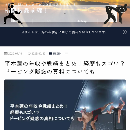
格闘技に関するさまざまな詳細情報をお届け！
格闘技最前線！
RIZIN
K-1
Site Map
Contact
当サイトは、海外在住者に向けて情報を発信しています。
2025.07.10
2025.07.30
RIZIN
平本蓮の年収や戦績まとめ！経歴もスゴい？
ドーピング疑惑の真相についても