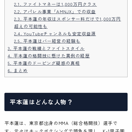
2.1.
ファイトマネーは1,000万円クラス
2.2.
アパレル事業「AMNJX」での収益
2.3.
平本蓮の年収はスポンサー料だけで1,000万円
超えの可能性も
2.4.
YouTubeチャンネルも安定収益源
2.5.
平本蓮はバー経営の経験も
3.
平本蓮の戦績とファイトスタイル
4.
平本蓮の格闘技に懸けた異例の経歴
5.
平本蓮のドーピング疑惑の真相
6.
まとめ
平本蓮はどんな人物？
平本蓮は、東京都出身のMMA（総合格闘技）選手で
す。元々はキックボクシングで頭角を現し、K-1甲子園