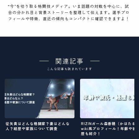
“今”を切り取る格闘技メディア。いま話題の対戦を中心に、試
合の分かれ目と背景ストーリーを整理して伝えます。選手プロ
フィールや特徴、直近の傾向もコンパクトに確認できますよ！
関連記事
こんな記事も読まれています
征矢貴はどんな格闘家？妻はどんな
RIZINガール森香穂（かほたる
人？経歴や家族について調査
wiki風プロフィール！年齢や彼
歴も紹介！