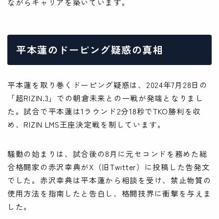
ながらキャリアを築いています。
平本蓮のドーピング疑惑の真相
平本蓮を取り巻くドーピング疑惑は、2024年7月28日の
「超RIZIN.3」での朝倉未来との一戦が発端となりまし
た。試合で平本蓮は1ラウンド2分18秒でTKO勝利を収
め、RIZIN LMS王座決定戦を制しています。
騒動の始まりは、試合後の8月に元セコンドを務めた総
合格闘家の赤沢幸典がX（旧Twitter）に投稿した告発文
でした。赤沢幸典は平本蓮から相談を受け、禁止物質の
使用方法を指南したと告白し、格闘技界に衝撃を与えま
した。